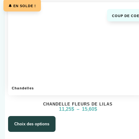
🔔 EN SOLDE !
COUP DE COE
Chandelles
CHANDELLE FLEURS DE LILAS
11,25
$
–
15,60
$
Choix des options