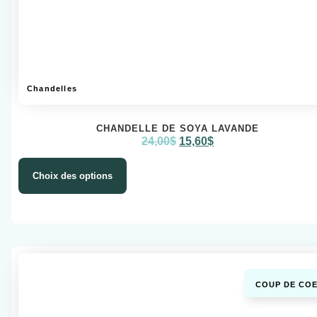
Chandelles
CHANDELLE DE SOYA LAVANDE
24,00
$
15,60
$
Choix des options
COUP DE COE