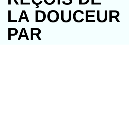
LA DOUCEUR
PAR
COURRIEL
Abonne-toi à mon infolettre et reçois
15% de
rabais
sur ta prochaine commande!
Fais le choix d’égayer ta boîte courriel et
inscris-toi à mon infolettre. Promis tu ne
recevras que du beau, de l’ntéressant, et du
doux.