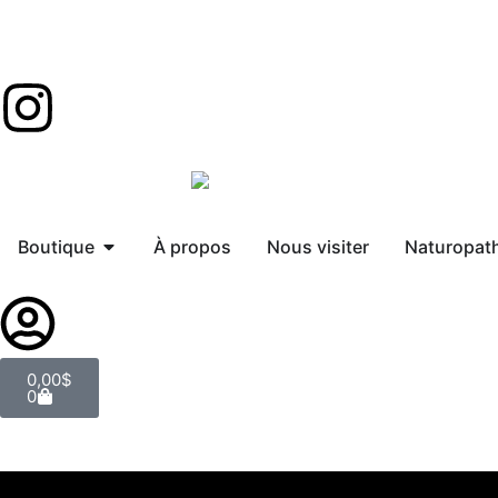
Boutique
À propos
Nous visiter
Naturopat
0,00
$
0