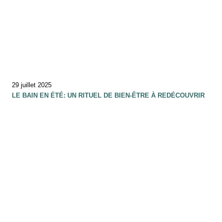
29 juillet 2025
LE BAIN EN ÉTÉ: UN RITUEL DE BIEN-ÊTRE À REDÉCOUVRIR
10 juillet 2025
ET SI RALENTIR DEVENAIT UN ART DE VIVRE….