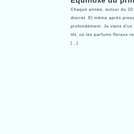
Équinoxe du prin
Chaque année, autour du 20 
discret. Et même après pres
profondément. Je viens d’un 
tôt, où les parfums floraux r
[…]