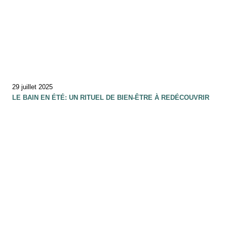
29 juillet 2025
LE BAIN EN ÉTÉ: UN RITUEL DE BIEN-ÊTRE À REDÉCOUVRIR
10 juillet 2025
ET SI RALENTIR DEVENAIT UN ART DE VIVRE….