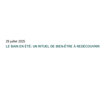
29 juillet 2025
LE BAIN EN ÉTÉ: UN RITUEL DE BIEN-ÊTRE À REDÉCOUVRIR
10 juillet 2025
ET SI RALENTIR DEVENAIT UN ART DE VIVRE….