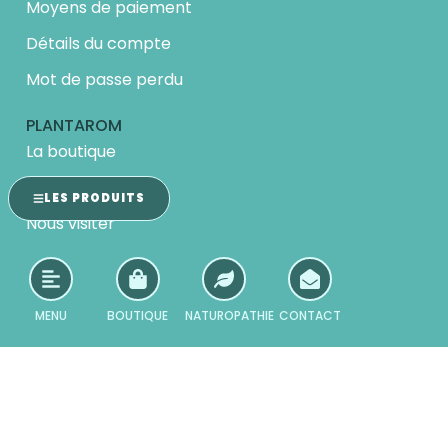
Moyens de paiement
Détails du compte
Mot de passe perdu
PLANTAROM
La boutique
À propos
LES PRODUITS
Nous visiter
Naturoblogue
Naturopathie
MENU
BOUTIQUE
NATUROPATHIE
CONTACT
Conditions de vente
Cookies et vie privée
Nous joindre