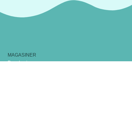
MAGASINER
Pour le visage
Pour le corps
Pour le bain
Pour la douche
La maison
Collaboration
Offrir Plantarom