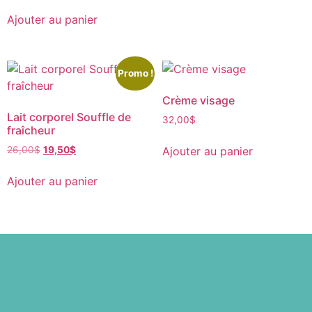
Ajouter au panier
Promo !
Crème visage
Lait corporel Souffle de
32,00
$
fraîcheur
Ajouter au panier
26,00
$
19,50
$
Ajouter au panier