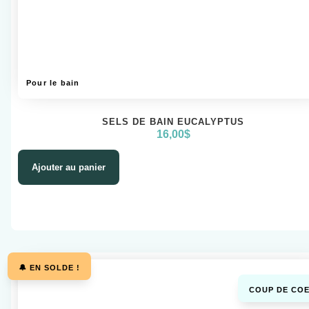
Pour le bain
SELS DE BAIN EUCALYPTUS
16,00
$
Ajouter au panier
🔔 EN SOLDE !
COUP DE COE