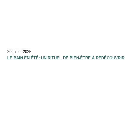
29 juillet 2025
LE BAIN EN ÉTÉ: UN RITUEL DE BIEN-ÊTRE À REDÉCOUVRIR
10 juillet 2025
ET SI RALENTIR DEVENAIT UN ART DE VIVRE….